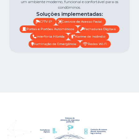
um ambiente moderno, funcional e confortável para os
condôminos.
Soluções implementadas:
CFTV IP
Controle de Acesso Facial
Portas e Portões Automáticos
Fechaduras Digitais
Interfonia Híbrida
Alarme de Incêndio
Iluminação de Emergência
Redes Wi-Fi