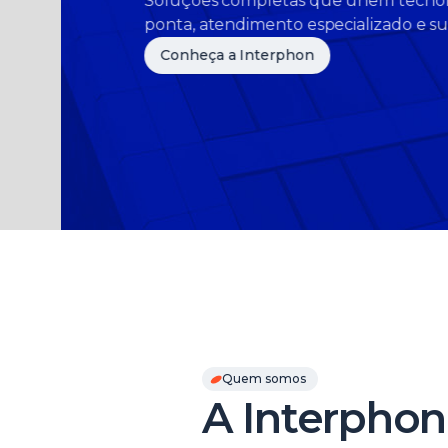
Soluções completas que unem tecnologia de
ponta, atendimento especializado e suporte 2
Conheça a Interphon
Slide 3 of 3.
Quem somos
A Interphon