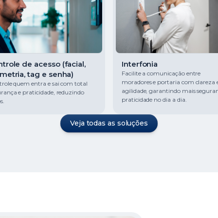
trole de acesso (facial,
Interfonia
metria, tag e senha)
Facilite a comunicação entre
moradores e portaria com clareza 
role quem entra e sai com total
agilidade, garantindo mais segura
rança e praticidade, reduzindo
praticidade no dia a dia.
s.
Veja todas as soluções