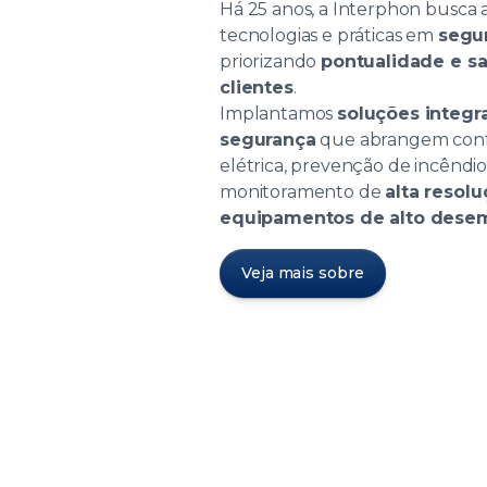
Há 25 anos, a Interphon busca 
tecnologias e práticas em
segur
priorizando
pontualidade e sa
clientes
.
Implantamos
soluções integr
segurança
que abrangem confo
elétrica, prevenção de incêndio
monitoramento de
alta resol
equipamentos de alto dese
Veja mais sobre