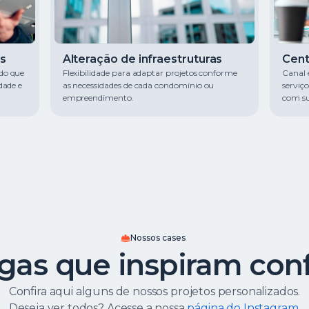
s
Alteração de infraestruturas
Cent
do que
Flexibilidade para adaptar projetos conforme
Canal 
dade e
as necessidades de cada condomínio ou
serviço
empreendimento.
com su
Nossos cases
gas que inspiram con
Confira aqui alguns de nossos projetos personalizados.
Deseja ver todos? Acesse a nossa
página do Instagram.