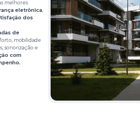
as melhores
ança eletrônica
,
tisfação dos
adas de
rto, mobilidade
s, sonorização e
ução com
mpenho.