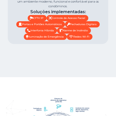
um ambiente moderno, funcional e confortável para os
condôminos.
Soluções implementadas:
CFTV IP
Controle de Acesso Facial
Portas e Portões Automáticos
Fechaduras Digitais
Interfonia Híbrida
Alarme de Incêndio
Iluminação de Emergência
Redes Wi-Fi