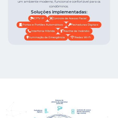
um ambiente moderno, funcional e confortável para os
condôminos.
Soluções implementadas:
CFTV IP
Controle de Acesso Facial
Portas e Portões Automáticos
Fechaduras Digitais
Interfonia Híbrida
Alarme de Incêndio
Iluminação de Emergência
Redes Wi-Fi