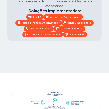
um ambiente moderno, funcional e confortável para os
condôminos.
Soluções implementadas:
CFTV IP
Controle de Acesso Facial
Portas e Portões Automáticos
Fechaduras Digitais
Interfonia Híbrida
Alarme de Incêndio
Iluminação de Emergência
Redes Wi-Fi