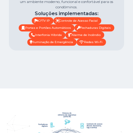
um ambiente moderno, funcional e confortável para os
condôminos.
Soluções implementadas:
CFTV IP
Controle de Acesso Facial
Portas e Portões Automáticos
Fechaduras Digitais
Interfonia Híbrida
Alarme de Incêndio
Iluminação de Emergência
Redes Wi-Fi