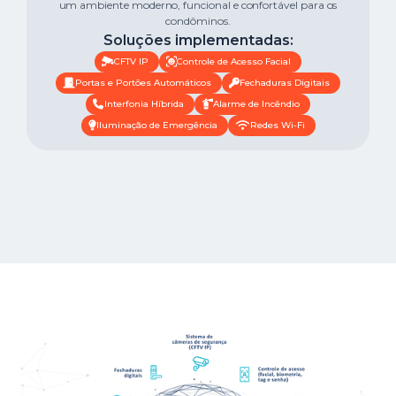
um ambiente moderno, funcional e confortável para os
condôminos.
Soluções implementadas:
CFTV IP
Controle de Acesso Facial
Portas e Portões Automáticos
Fechaduras Digitais
Interfonia Híbrida
Alarme de Incêndio
Iluminação de Emergência
Redes Wi-Fi