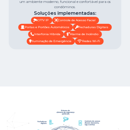
um ambiente moderno, funcional e confortável para os
condôminos.
Soluções implementadas:
CFTV IP
Controle de Acesso Facial
Portas e Portões Automáticos
Fechaduras Digitais
Interfonia Híbrida
Alarme de Incêndio
Iluminação de Emergência
Redes Wi-Fi