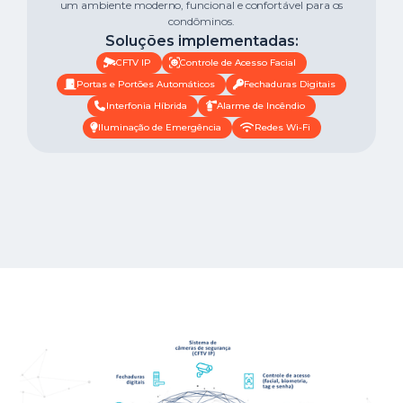
um ambiente moderno, funcional e confortável para os
condôminos.
Soluções implementadas:
CFTV IP
Controle de Acesso Facial
Portas e Portões Automáticos
Fechaduras Digitais
Interfonia Híbrida
Alarme de Incêndio
Iluminação de Emergência
Redes Wi-Fi