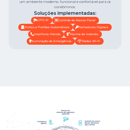
um ambiente moderno, funcional e confortável para os
condôminos.
Soluções implementadas:
CFTV IP
Controle de Acesso Facial
Portas e Portões Automáticos
Fechaduras Digitais
Interfonia Híbrida
Alarme de Incêndio
Iluminação de Emergência
Redes Wi-Fi