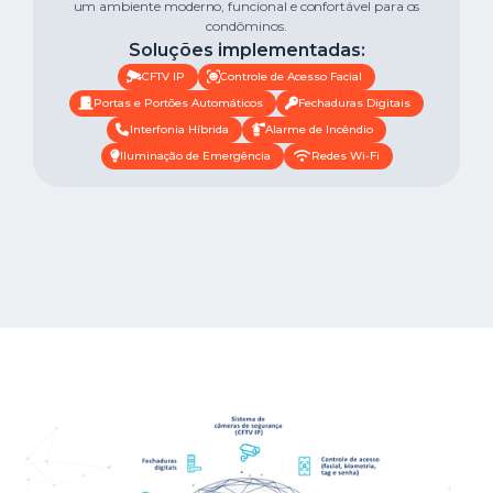
um ambiente moderno, funcional e confortável para os
condôminos.
Soluções implementadas:
CFTV IP
Controle de Acesso Facial
Portas e Portões Automáticos
Fechaduras Digitais
Interfonia Híbrida
Alarme de Incêndio
Iluminação de Emergência
Redes Wi-Fi