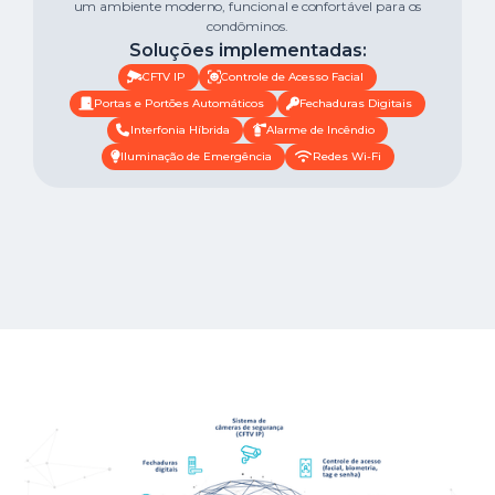
um ambiente moderno, funcional e confortável para os
condôminos.
Soluções implementadas:
CFTV IP
Controle de Acesso Facial
Portas e Portões Automáticos
Fechaduras Digitais
Interfonia Híbrida
Alarme de Incêndio
Iluminação de Emergência
Redes Wi-Fi