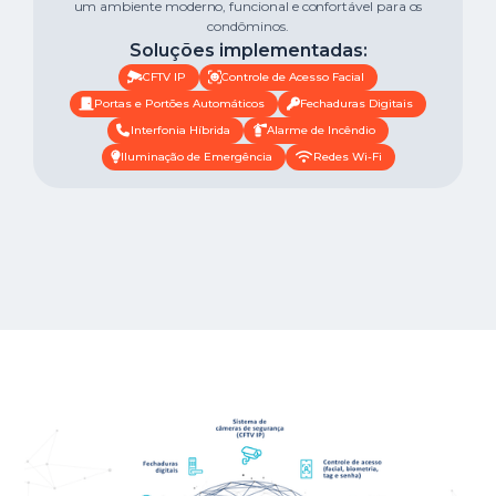
um ambiente moderno, funcional e confortável para os
condôminos.
Soluções implementadas:
CFTV IP
Controle de Acesso Facial
Portas e Portões Automáticos
Fechaduras Digitais
Interfonia Híbrida
Alarme de Incêndio
Iluminação de Emergência
Redes Wi-Fi