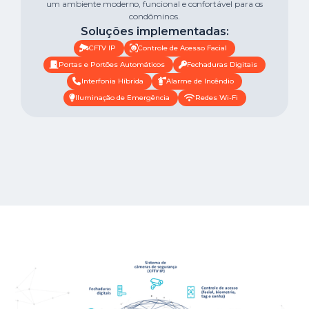
um ambiente moderno, funcional e confortável para os
condôminos.
Soluções implementadas:
CFTV IP
Controle de Acesso Facial
Portas e Portões Automáticos
Fechaduras Digitais
Interfonia Híbrida
Alarme de Incêndio
Iluminação de Emergência
Redes Wi-Fi