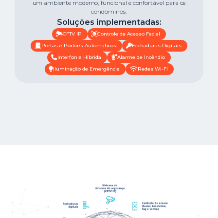
um ambiente moderno, funcional e confortável para os
condôminos.
Soluções implementadas:
CFTV IP
Controle de Acesso Facial
Portas e Portões Automáticos
Fechaduras Digitais
Interfonia Híbrida
Alarme de Incêndio
Iluminação de Emergência
Redes Wi-Fi